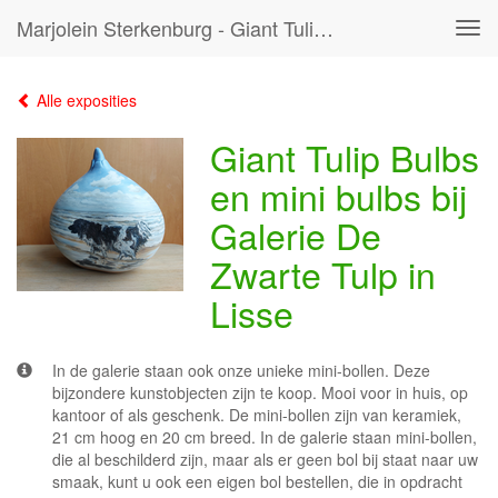
Marjolein Sterkenburg - Giant Tulip Bulbs En Mini Bulbs Bij Galerie De Zwarte Tulp In Lisse
Tog
navi
Alle exposities
Giant Tulip Bulbs
en mini bulbs bij
Galerie De
Zwarte Tulp in
Lisse
In de galerie staan ook onze unieke mini-bollen. Deze
bijzondere kunstobjecten zijn te koop. Mooi voor in huis, op
kantoor of als geschenk. De mini-bollen zijn van keramiek,
21 cm hoog en 20 cm breed. In de galerie staan mini-bollen,
die al beschilderd zijn, maar als er geen bol bij staat naar uw
smaak, kunt u ook een eigen bol bestellen, die in opdracht