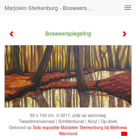
Marjolein Sterkenburg - Bosweerspiegeling
Tog
navi
Bosweerspiegeling
50 x 100 cm, © 2017, prijs op aanvraag
Tweedimensionaal | Schilderkunst | Acryl | Op doek
Getoond op
Solo expositie Marjolein Sterkenburg bij Wellness
Warmond