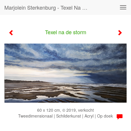
Marjolein Sterkenburg - Texel Na De Storm
Tog
navi
Texel na de storm
60 x 120 cm, © 2019, verkocht
Tweedimensionaal | Schilderkunst | Acryl | Op doek