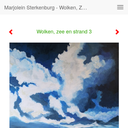
Marjolein Sterkenburg - Wolken, Zee En Strand 3
Tog
navi
Wolken, zee en strand 3