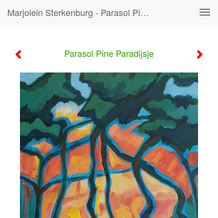
Marjolein Sterkenburg - Parasol Pine Paradijsje
Tog
navi
Parasol Pine Paradijsje