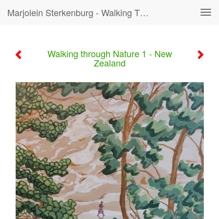
Marjolein Sterkenburg - Walking Through Nature 1 - New Zealand
Tog
navi
Walking through Nature 1 - New
Zealand