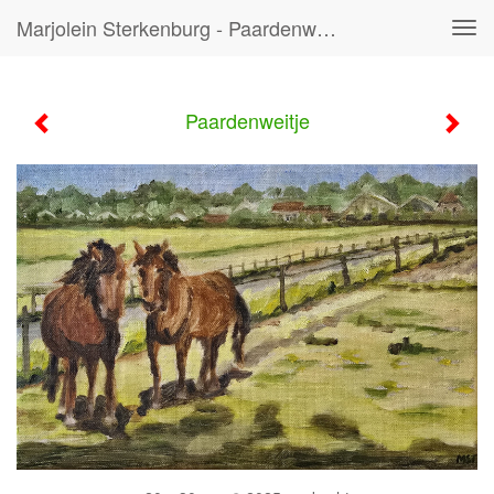
Marjolein Sterkenburg - Paardenweitje
Tog
navi
Paardenweitje