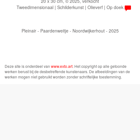
20 x 30 cm, © 2025, verkocht
Tweedimensionaal | Schilderkunst | Olieverf | Op doek
Pleinair - Paardenweitje - Noordwijkerhout - 2025
Deze site is onderdeel van
www.exto.art
. Het copyright op alle getoonde
werken berust bij de desbetreffende kunstenaars. De afbeeldingen van de
werken mogen niet gebruikt worden zonder schriftelijke toestemming.